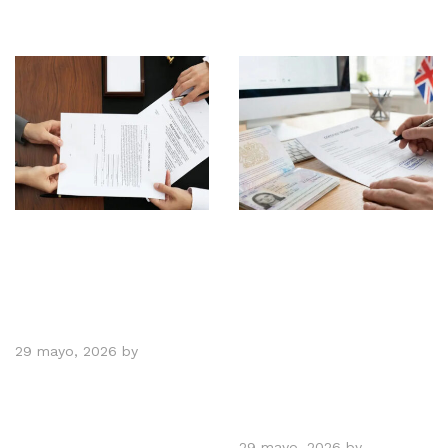
Servicios
Servicios
Declaraciones
Lectura de
juradas
Documentos en
ingles -
29 mayo, 2026
by
Pablo
traducciones
Torres
habladas, escritas
,notariadas
29 mayo, 2026
by
Pablo