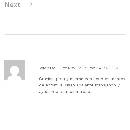
Next
Next
Post
ENVIO DE DOCUMENTOS AL ECUADOR O AL
EXTRANJERO.
1 Comment
Vanessa -
22 NOVIEMBRE, 2016 AT 12:55 PM
Gracias, por ayudarme con los documentos
de apostilla, sigan adelante trabajando y
ayudando a la comunidad.