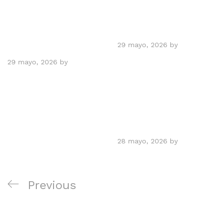
habladas, escritas
Servicios
,notariadas
Declaraciones
juradas
29 mayo, 2026
by
Pablo
Torres
29 mayo, 2026
by
Pablo
Torres
Servicios
Autorización de
Salida de Menores
28 mayo, 2026
by
marcel
Navegación
Previous
Previous
de
Post
NOTARIA AMERICANA T & T N.Y.
entradas